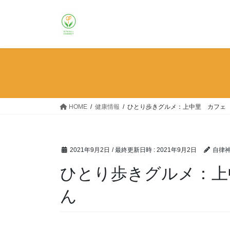
コ
ナ
ン
ビ
テ
ゲ
ン
ー
ツ
シ
へ
ョ
ス
ン
キ
に
ッ
移
HOME
健康情報
ひとり歩きグルメ：上中里 カフェ
プ
動
2021年9月2日
/ 最終更新日時 :
2021年9月2日
自律神
ひとり歩きグルメ：上
ん