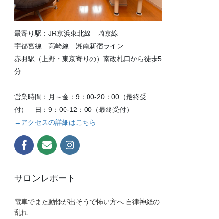
最寄り駅：JR京浜東北線 埼京線
宇都宮線 高崎線 湘南新宿ライン
赤羽駅（上野・東京寄りの）南改札口から徒歩5
分
営業時間：月～金：9：00-20：00（最終受
付） 日：9：00-12：00（最終受付）
→アクセスの詳細はこちら
サロンレポート
電車でまた動悸が出そうで怖い方へ:自律神経の
乱れ