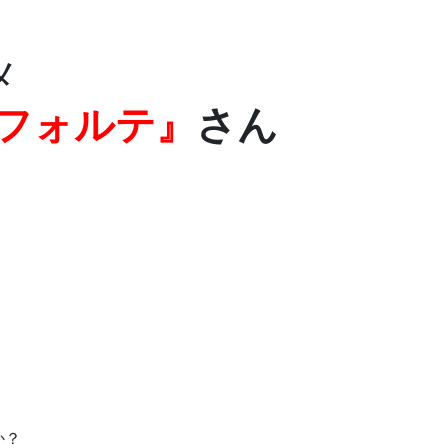
メ
フォルテ』
さん
か？