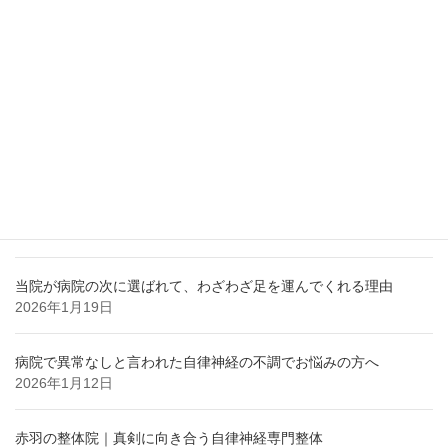
2026年4月6日
急な不安感・動悸・息苦しさ…それ、自律神経の乱れかも
2026年3月23日
胃腸の不調が続く原因は？自律神経との関係 赤羽整体
2026年3月16日
自律神経の不調は「気のせい」と言われた時に読む話
2026年2月2日
当院が病院の次に選ばれて、わざわざ足を運んでくれる理由
2026年1月19日
病院で異常なしと言われた自律神経の不調でお悩みの方へ
2026年1月12日
赤羽の整体院｜真剣に向き合う自律神経専門整体