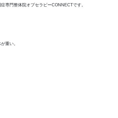
症専門整体院オプセラピーCONNECTです。
。
体が重い。