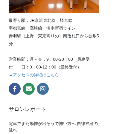
最寄り駅：JR京浜東北線 埼京線
宇都宮線 高崎線 湘南新宿ライン
赤羽駅（上野・東京寄りの）南改札口から徒歩5
分
営業時間：月～金：9：00-20：00（最終受
付） 日：9：00-12：00（最終受付）
→アクセスの詳細はこちら
サロンレポート
電車でまた動悸が出そうで怖い方へ:自律神経の
乱れ