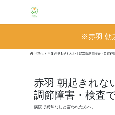
コ
ナ
ン
ビ
テ
ゲ
ン
ー
ツ
シ
へ
ョ
※赤羽 
ス
ン
キ
に
ッ
移
HOME
※赤羽 朝起きれない｜起立性調節障害・自律神
プ
動
赤羽 朝起きれな
調節障害・検査
病院で異常なしと言われた方へ。