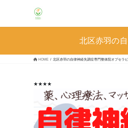
コ
ナ
ン
ビ
テ
ゲ
ン
ー
ツ
シ
へ
ョ
北区赤羽の自
ス
ン
キ
に
ッ
移
HOME
北区赤羽の自律神経失調症専門整体院オプセラピー
プ
動
★★★★