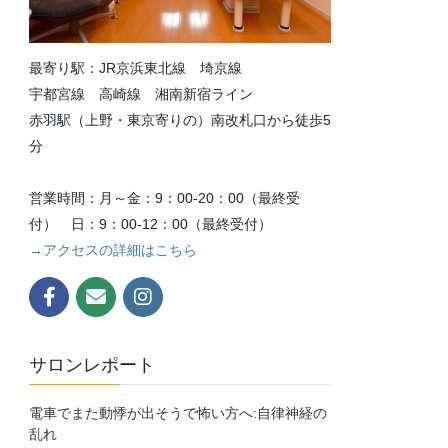
最寄り駅：JR京浜東北線 埼京線
宇都宮線 高崎線 湘南新宿ライン
赤羽駅（上野・東京寄りの）南改札口から徒歩5
分
営業時間：月～金：9：00-20：00（最終受
付） 日：9：00-12：00（最終受付）
→アクセスの詳細はこちら
サロンレポート
電車でまた動悸が出そうで怖い方へ:自律神経の
乱れ