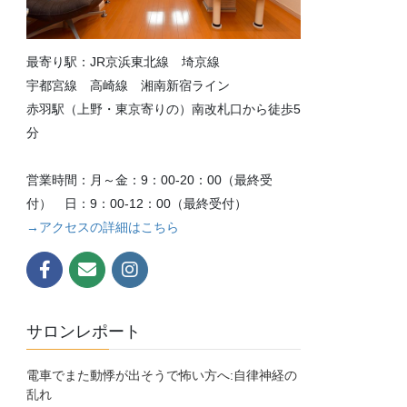
最寄り駅：JR京浜東北線 埼京線
宇都宮線 高崎線 湘南新宿ライン
赤羽駅（上野・東京寄りの）南改札口から徒歩5
分
営業時間：月～金：9：00-20：00（最終受
付） 日：9：00-12：00（最終受付）
→アクセスの詳細はこちら
サロンレポート
電車でまた動悸が出そうで怖い方へ:自律神経の
乱れ