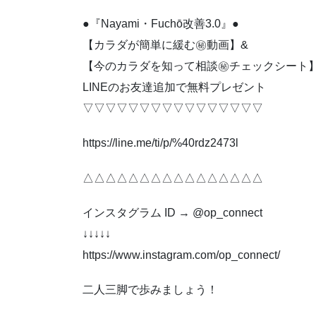
●『Nayami・Fuchō改善3.0』●
【カラダが簡単に緩む㊙動画】&
【今のカラダを知って相談㊙チェックシート
LINEのお友達追加で無料プレゼント
▽▽▽▽▽▽▽▽▽▽▽▽▽▽▽▽
https://line.me/ti/p/%40rdz2473l
△△△△△△△△△△△△△△△△
インスタグラム ID → @op_connect
↓↓↓↓↓
https://www.instagram.com/op_connect/
二人三脚で歩みましょう！