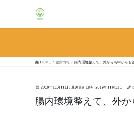
コ
ナ
ン
ビ
テ
ゲ
ン
ー
ツ
シ
へ
ョ
ス
ン
キ
に
ッ
移
HOME
健康情報
腸内環境整えて、外からも中からも
プ
動
2019年11月11日
/ 最終更新日時 :
2019年11月11日
腸内環境整えて、外か