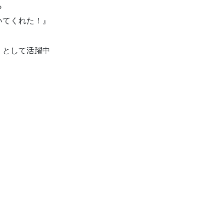
ら
いてくれた！』
】として活躍中
、