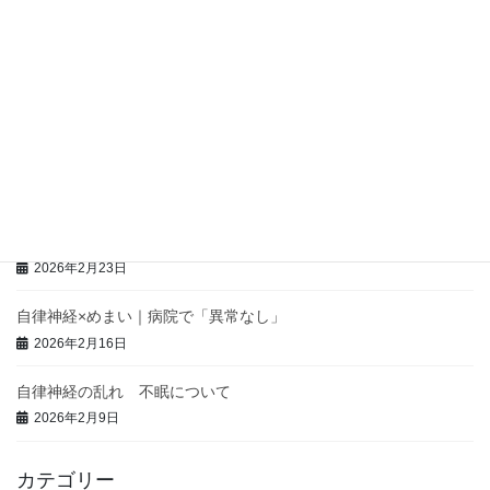
急な不安感・動悸・息苦しさ…それ、自律神経の乱れかも
2026年3月23日
胃腸の不調が続く原因は？自律神経との関係 赤羽整体
2026年3月16日
自律神経×パニック 北区赤羽の自律神経失調症専門整体院
2026年3月2日
自律神経×動悸｜心臓に異常がないのに動悸が続く理由
2026年2月23日
自律神経×めまい｜病院で「異常なし」
2026年2月16日
自律神経の乱れ 不眠について
2026年2月9日
カテゴリー