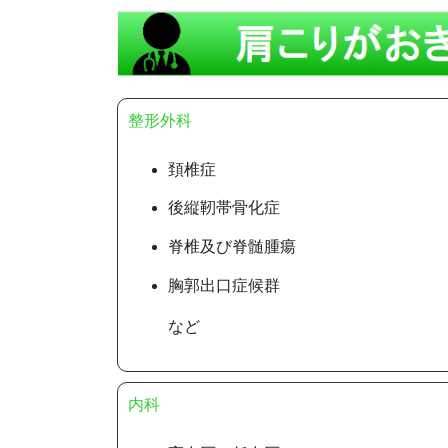
整形外科
頚椎症
後縦靭帯骨化症
脊椎及び脊髄腫瘍
胸郭出口症候群
など
内科