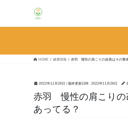
コ
ナ
ン
ビ
テ
ゲ
ン
ー
ツ
シ
へ
ョ
ス
ン
キ
に
ッ
移
HOME
健康情報
赤羽 慢性の肩こりの改善はその整
プ
動
2022年11月28日
/ 最終更新日時 :
2022年11月28日
赤羽 慢性の肩こりの
あってる？