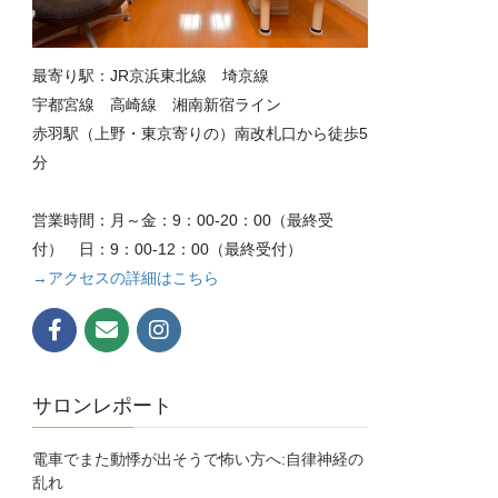
最寄り駅：JR京浜東北線 埼京線
宇都宮線 高崎線 湘南新宿ライン
赤羽駅（上野・東京寄りの）南改札口から徒歩5
分
営業時間：月～金：9：00-20：00（最終受
付） 日：9：00-12：00（最終受付）
→アクセスの詳細はこちら
サロンレポート
電車でまた動悸が出そうで怖い方へ:自律神経の
乱れ