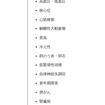
高血圧・低血圧
狭心症
心筋梗塞
解離性大動脈瘤
貧血
冷え性
胆のう炎・胆石
筋緊張性頭痛
自律神経失調症
更年期障害
肺がん
腎臓病