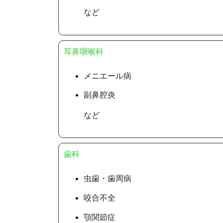
など
耳鼻咽喉科
メニエール病
副鼻腔炎
など
歯科
虫歯・歯周病
咬合不全
顎関節症