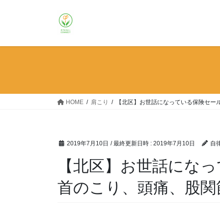
コ
ナ
ン
ビ
テ
ゲ
ン
ー
ツ
シ
へ
ョ
ス
ン
キ
に
ッ
移
HOME
肩こり
【北区】お世話になっている保険セール
プ
動
2019年7月10日
/ 最終更新日時 :
2019年7月10日
自
【北区】お世話にな
首のこり、頭痛、股関節