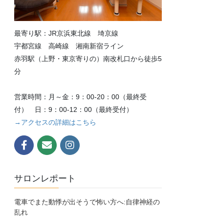
最寄り駅：JR京浜東北線 埼京線
宇都宮線 高崎線 湘南新宿ライン
赤羽駅（上野・東京寄りの）南改札口から徒歩5
分
営業時間：月～金：9：00-20：00（最終受
付） 日：9：00-12：00（最終受付）
→アクセスの詳細はこちら
サロンレポート
電車でまた動悸が出そうで怖い方へ:自律神経の
乱れ